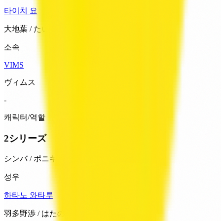
타이치 요
大地葉 / たいち よう
소속
VIMS
ヴィムス
-
캐릭터/역할
2シリーズ
シンバ / ポニキ
성우
하타노 와타루
羽多野渉 / はたの わたる