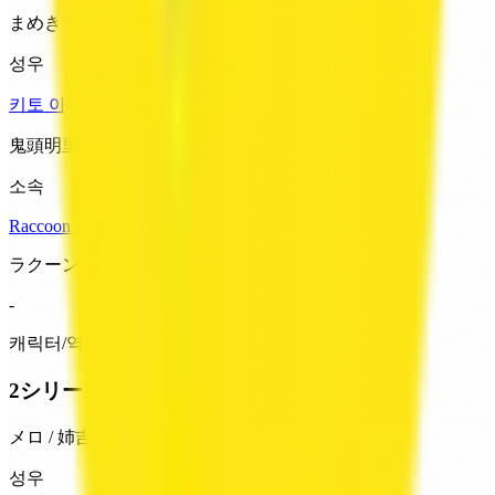
まめきちまめこ
성우
키토 아카리
鬼頭明里 / きとう あかり
소속
Raccoon Dog
ラクーンドッグ
-
캐릭터/역할
2シリーズ
メロ / 姉吉
성우