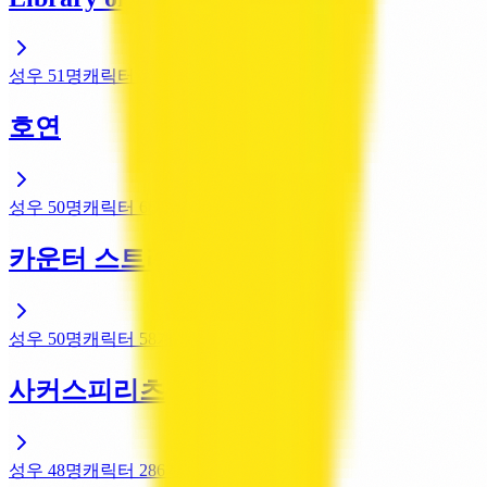
성우 51명
캐릭터 109개
·
미디어 0건
호연
성우 50명
캐릭터 66개
·
미디어 0건
카운터 스트라이크 온라인
성우 50명
캐릭터 58개
·
미디어 4건
사커스피리츠
성우 48명
캐릭터 286개
·
미디어 3건