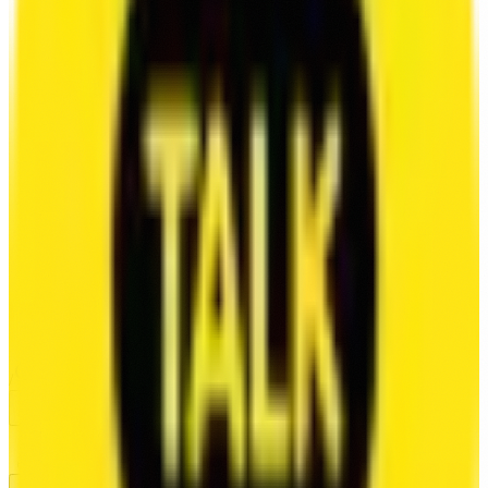
VOICE
VOICE SAMPLES
VOICE ACTORS
VOICE CATEGORIES
VOICE GAMES
VOICE ANIMATION
/
MUSIC
/
INSIGHTS
BLOG
AUDIO AUTOMATION
LAB
/
CONTACT
/
CAREERS
/
SEARCH