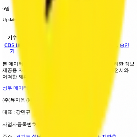
6명
Updated 2026. 07. 20.
기수별 성우 리스트
기수
인원
남성
여성
CBS 10
구찬회
,
신준호
,
전우
민수정
,
박종숙
,
송연
6명
기
근
희
본 데이터는 Wikipedia 등 공개된 출처를 기반으로 정리한 정보
제공용 자료입니다. MUZIUM은 성우·성우극회·에이전시와
어떠한 제휴·추천 관계도 갖지 않습니다.
성우 데이터 처리방침
(주)뮤지음 (MUZIUM)
대표 : 강민규
사업자등록번호 : 288-86-03519
주소
:
경기도 성남시 분당구 불정로71번길 4-6 지하층