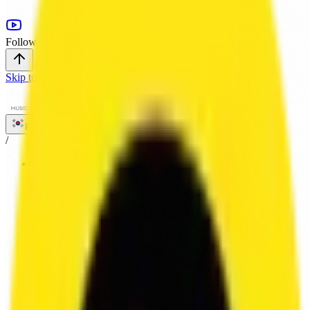
Follow Us
Skip to main content
KR
/
HOME
/
ABOUT
/
SERVICE
VOICE
SOUND
LOCALIZATION
/
WORKS
/