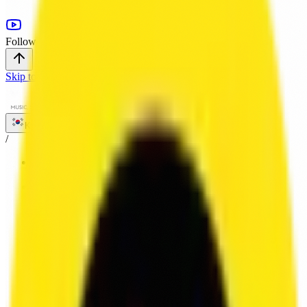
Follow Us
Skip to main content
KR
/
HOME
/
ABOUT
/
SERVICE
VOICE
SOUND
LOCALIZATION
/
WORKS
/