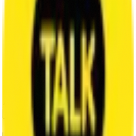
VOICE
VOICE SAMPLES
VOICE ACTORS
VOICE CATEGORIES
VOICE GAMES
VOICE ANIMATION
/
MUSIC
/
INSIGHTS
BLOG
AUDIO AUTOMATION
LAB
/
CONTACT
/
CAREERS
/
SEARCH