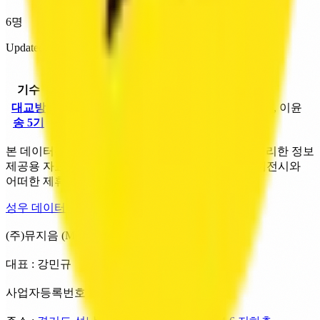
6명
Updated 2026. 07. 20.
기수별 성우 리스트
기수
인원
남성
여성
대교방
권인지
,
김성연
,
이윤
6명
김태영
,
이현우
송 5기
희
,
하은진
본 데이터는 Wikipedia 등 공개된 출처를 기반으로 정리한 정보
제공용 자료입니다. MUZIUM은 성우·성우극회·에이전시와
어떠한 제휴·추천 관계도 갖지 않습니다.
성우 데이터 처리방침
(주)뮤지음 (MUZIUM)
대표 : 강민규
사업자등록번호 : 288-86-03519