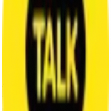
VOICE
VOICE SAMPLES
VOICE ACTORS
VOICE CATEGORIES
VOICE GAMES
VOICE ANIMATION
/
MUSIC
/
INSIGHTS
BLOG
AUDIO AUTOMATION
LAB
/
CONTACT
/
CAREERS
/
SEARCH