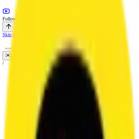
Follow Us
Skip to main content
KR
/
HOME
/
ABOUT
/
SERVICE
VOICE
SOUND
LOCALIZATION
/
WORKS
/