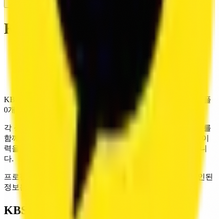
KR
KBS 성우극회
Association
Home
/
Voice Actors
/
KBS
/
KBS 15기
KBS 15기 성우 데이터를 제공합니다. 현재 42명, 보이스 샘플
0개, 참여작 3,471건을 확인할 수 있습니다.
각 성우 항목은 연결된 보이스 샘플, 프로필, 참여작 데이터를
함께 제공합니다. 같은 기수 안에서도 실제 목소리와 출연 이
력을 함께 보며 캐스팅 후보를 검토할 수 있도록 구성했습니
다.
프로필과 참여작 데이터는 정기적으로 갱신되며, 새로 확인된
정보는 순차적으로 반영됩니다.
KBS 15기