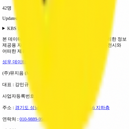
42명
Updated 2026. 08. 08.
KBS 1기-20기
42명
펼치기
접기
본 데이터는 Wikipedia 등 공개된 출처를 기반으로 정리한 정보
제공용 자료입니다. MUZIUM은 성우·성우극회·에이전시와
어떠한 제휴·추천 관계도 갖지 않습니다.
성우 데이터 처리방침
(주)뮤지음 (MUZIUM)
대표 : 강민규
사업자등록번호 : 288-86-03519
주소
:
경기도 성남시 분당구 불정로71번길 4-6 지하층
연락처
:
010-9889-9943