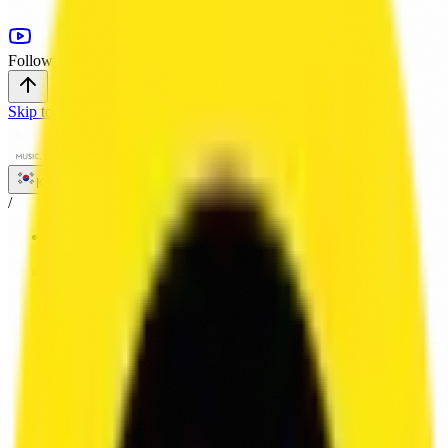
Follow Us
Skip to main content
KR
/
HOME
/
ABOUT
/
SERVICE
VOICE
SOUND
LOCALIZATION
/
WORKS
/