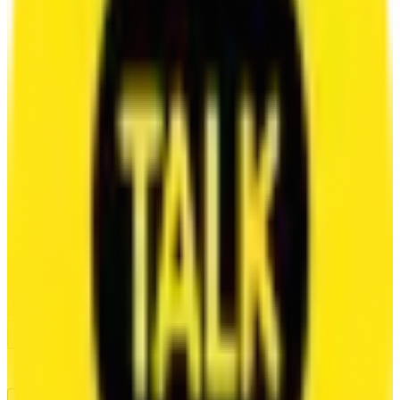
VOICE
VOICE SAMPLES
VOICE ACTORS
VOICE CATEGORIES
VOICE GAMES
VOICE ANIMATION
/
MUSIC
/
INSIGHTS
BLOG
AUDIO AUTOMATION
LAB
/
CONTACT
/
CAREERS
/
SEARCH