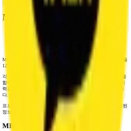
KR
MBC 성우극회
Association
Home
/
Voice Actors
/
MBC
/
MBC 13기
MBC 13기 성우 데이터를 제공합니다. 현재 10명, 보이스 샘플
12개, 참여작 1,243건을 확인할 수 있습니다.
각 성우 항목은 연결된 보이스 샘플, 프로필, 참여작 데이터를
함께 제공합니다. 같은 기수 안에서도 실제 목소리와 출연 이
력을 함께 보며 캐스팅 후보를 검토할 수 있도록 구성했습니
다.
프로필과 참여작 데이터는 정기적으로 갱신되며, 새로 확인된
정보는 순차적으로 반영됩니다.
MBC 13기