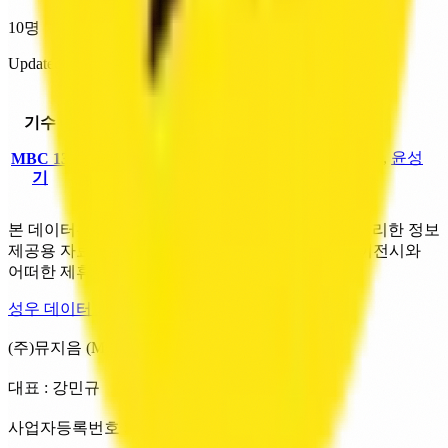
10명
Updated 2026. 08. 08.
기수별 성우 리스트
기수
인원
남성
여성
김영선
,
김호성
,
엄태
박소라
,
엄현정
,
윤성
MBC 13
10명
국
,
이철용
,
장성호
,
최
기
혜
,
정남
석필
본 데이터는 Wikipedia 등 공개된 출처를 기반으로 정리한 정보
제공용 자료입니다. MUZIUM은 성우·성우극회·에이전시와
어떠한 제휴·추천 관계도 갖지 않습니다.
성우 데이터 처리방침
(주)뮤지음 (MUZIUM)
대표 : 강민규
사업자등록번호 : 288-86-03519