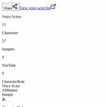
View voice actor list
Share
Voice Actors
15
Characters
27
Samples
0
YouTube
0
Character/Role
Voice Actor
Affiliation
Sample
あ