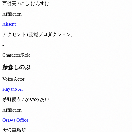
西健亮 / にし けんすけ
Affiliation
Aksent
アクセント (芸能プロダクション)
-
Character/Role
藤森しのぶ
Voice Actor
Kayano Ai
茅野愛衣 / かやの あい
Affiliation
Osawa Office
大沢事務所