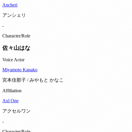
Ancheri
アンシェリ
-
Character/Role
佐々山はな
Voice Actor
Miyamoto Kanako
宮本佳那子 / みやもと かなこ
Affiliation
Axl One
アクセルワン
-
Character/Role