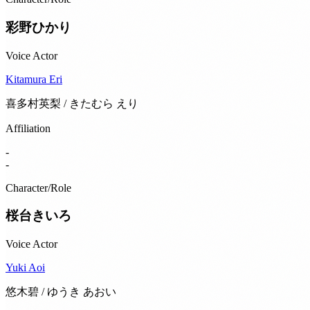
彩野ひかり
Voice Actor
Kitamura Eri
喜多村英梨 / きたむら えり
Affiliation
-
-
Character/Role
桜台きいろ
Voice Actor
Yuki Aoi
悠木碧 / ゆうき あおい