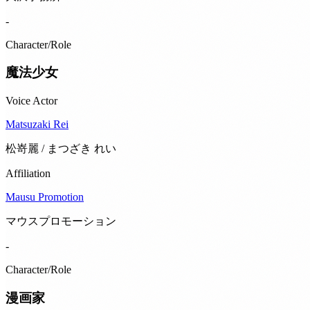
-
Character/Role
魔法少女
Voice Actor
Matsuzaki Rei
松嵜麗 / まつざき れい
Affiliation
Mausu Promotion
マウスプロモーション
-
Character/Role
漫画家