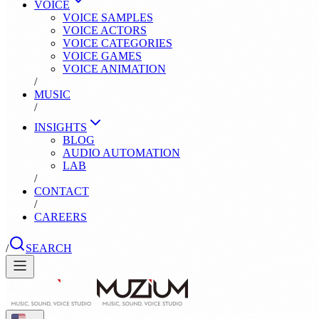
VOICE
VOICE SAMPLES
VOICE ACTORS
VOICE CATEGORIES
VOICE GAMES
VOICE ANIMATION
/
MUSIC
/
INSIGHTS
BLOG
AUDIO AUTOMATION
LAB
/
CONTACT
/
CAREERS
/
SEARCH