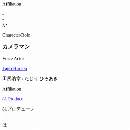
Affiliation
-
-
か
Character/Role
カメラマン
Voice Actor
Tajiri Hiroaki
田尻浩章 / たじり ひろあき
Affiliation
81 Produce
81プロデュース
-
は