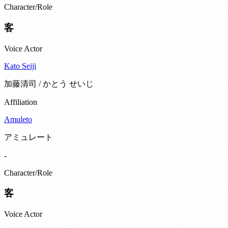
Character/Role
客
Voice Actor
Kato Seiji
加藤清司 / かとう せいじ
Affiliation
Amuleto
アミュレート
-
Character/Role
客
Voice Actor