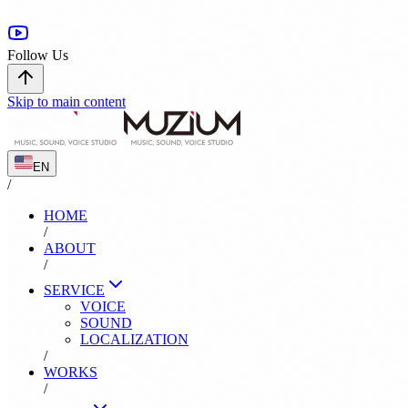
Follow Us
Skip to main content
EN
/
HOME
/
ABOUT
/
SERVICE
VOICE
SOUND
LOCALIZATION
/
WORKS
/