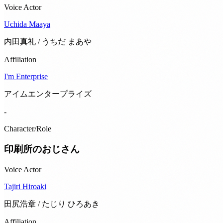
Voice Actor
Uchida Maaya
内田真礼 / うちだ まあや
Affiliation
I'm Enterprise
アイムエンタープライズ
-
Character/Role
印刷所のおじさん
Voice Actor
Tajiri Hiroaki
田尻浩章 / たじり ひろあき
Affiliation