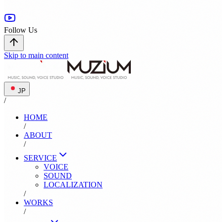
Follow Us
Skip to main content
JP
/
HOME
/
ABOUT
/
SERVICE
VOICE
SOUND
LOCALIZATION
/
WORKS
/