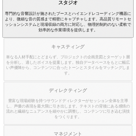
スタジオ
専門的な音響設計が施されたブースとハイエンドレコーディング機器に
より、微細な音の質感まで精密にキャプチャします。高品質リモートセ
ッションシステムと現場収録の両方に対応し、物理的制約のない柔軟で
効率的な作業環境を提供します。
キャスティング
単なる人材手配にとどまらず、プロジェクトの企画意図とターゲット層
を分析し、適したボイスを提案します。独自データベースをもとに幅広
い声優陣から、コンテンツに合ったトーンとスタイルをマッチングしま
す。
ディレクティング
豊富な現場経験を持つサウンドディレクターがセッション全体を主導
し、声優の表現を最大限に引き出します。テキストの背後にある感情の
流れと繊細なニュアンスを細やかに調整し、コンテンツに引き込む演技
をつくります。
マネジメント