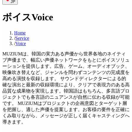
JP
ボイス
Voice
Home
/
Service
/
Voice
MUZIUMは、韓国の実力ある声優から世界各地のネイティ
ブ声優まで、幅広い声優ネットワークをもとにボイスソリュ
ーションを提供します。広告、ゲーム、オーディオブック、
映像吹き替えなど、ジャンルを問わずコンテンツの完成度を
高める演技を収録します。 サウンドディレクターによる的
確な演出と最新の収録環境により、クリアで表現力のある高
品質な成果物を実現します。韓国語はもちろん、多言語プロ
ジェクトでも各言語のニュアンスが自然に伝わる収録が可能
です。 MUZIUMはプロジェクトの企画意図とターゲット層
を把握し、適した声優を提案します。お客様の要件を正確に
くみ取りながら、メッセージが正しく届くキャスティングへ
導きます。