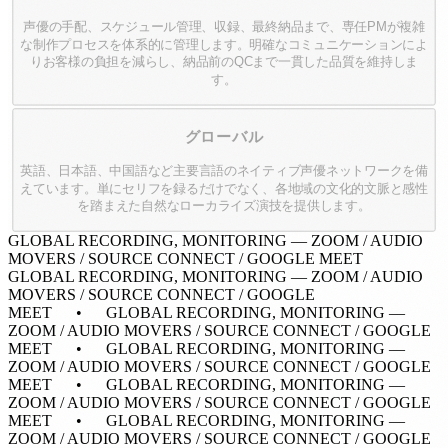
声優の手配、スケジュール管理、収録、最終納品まで、専任PMが複雑
な制作プロセスを体系的に管理します。明確なコミュニケーションによ
りお客様の負担を減らし、納品前のQCまで一貫した品質を維持しま
す。
グローバル
英語、日本語、中国語など主要言語のネイティブ声優ネットワークを備
えています。単にセリフを録るだけでなく、各地域の文化的文脈と感性
を踏まえた自然なローカライズ演技を提供します。
GLOBAL RECORDING, MONITORING — ZOOM / AUDIO
MOVERS / SOURCE CONNECT / GOOGLE MEET
GLOBAL RECORDING, MONITORING — ZOOM / AUDIO
MOVERS / SOURCE CONNECT / GOOGLE
MEET • GLOBAL RECORDING, MONITORING —
ZOOM / AUDIO MOVERS / SOURCE CONNECT / GOOGLE
MEET • GLOBAL RECORDING, MONITORING —
ZOOM / AUDIO MOVERS / SOURCE CONNECT / GOOGLE
MEET • GLOBAL RECORDING, MONITORING —
ZOOM / AUDIO MOVERS / SOURCE CONNECT / GOOGLE
MEET • GLOBAL RECORDING, MONITORING —
ZOOM / AUDIO MOVERS / SOURCE CONNECT / GOOGLE