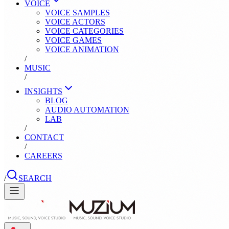
VOICE
VOICE SAMPLES
VOICE ACTORS
VOICE CATEGORIES
VOICE GAMES
VOICE ANIMATION
/
MUSIC
/
INSIGHTS
BLOG
AUDIO AUTOMATION
LAB
/
CONTACT
/
CAREERS
/
SEARCH