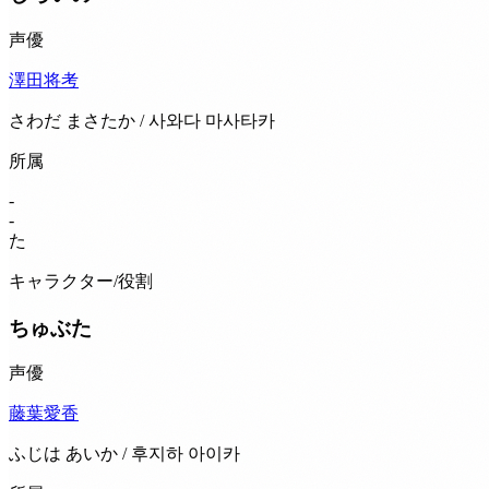
声優
澤田将考
さわだ まさたか / 사와다 마사타카
所属
-
-
た
キャラクター/役割
ちゅぶた
声優
藤葉愛香
ふじは あいか / 후지하 아이카