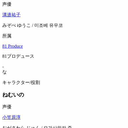
声優
溝邉祐子
みぞべ ゆうこ / 미조베 유우코
所属
81 Produce
81プロデュース
-
な
キャラクター/役割
ねむいの
声優
小笠原淳
おがさわら じゅん / 오가사와라 쥰