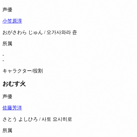
声優
小笠原淳
おがさわら じゅん / 오가사와라 쥰
所属
-
-
キャラクター/役割
おむす火
声優
佐藤芳洋
さとう よしひろ / 사토 요시히로
所属