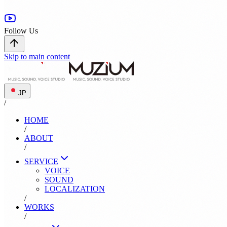
Follow Us
Skip to main content
JP
/
HOME
/
ABOUT
/
SERVICE
VOICE
SOUND
LOCALIZATION
/
WORKS
/