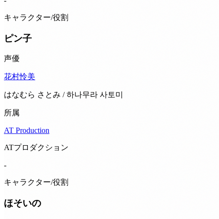
-
キャラクター/役割
ピン子
声優
花村怜美
はなむら さとみ / 하나무라 사토미
所属
AT Production
ATプロダクション
-
キャラクター/役割
ほそいの