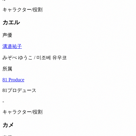
キャラクター/役割
カエル
声優
溝邉祐子
みぞべ ゆうこ / 미조베 유우코
所属
81 Produce
81プロデュース
-
キャラクター/役割
カメ