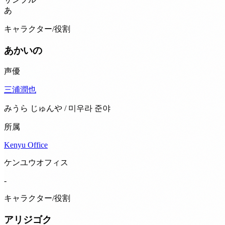
あ
キャラクター/役割
あかいの
声優
三浦潤也
みうら じゅんや / 미우라 준야
所属
Kenyu Office
ケンユウオフィス
-
キャラクター/役割
アリジゴク