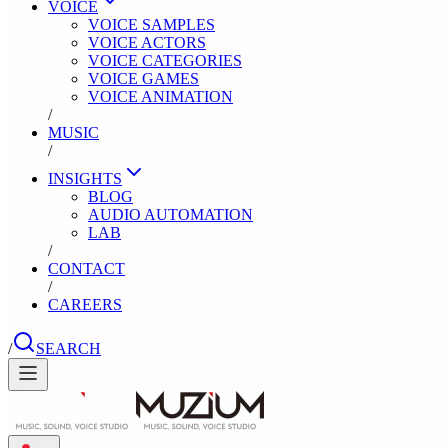
VOICE
VOICE SAMPLES
VOICE ACTORS
VOICE CATEGORIES
VOICE GAMES
VOICE ANIMATION
/
MUSIC
/
INSIGHTS
BLOG
AUDIO AUTOMATION
LAB
/
CONTACT
/
CAREERS
/
SEARCH