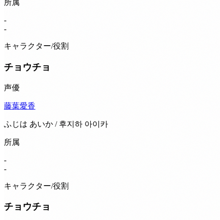
所属
-
-
キャラクター/役割
チョウチョ
声優
藤葉愛香
ふじは あいか / 후지하 아이카
所属
-
-
キャラクター/役割
チョウチョ