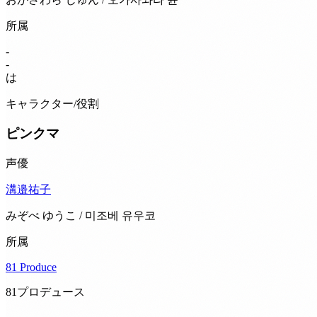
所属
-
-
は
キャラクター/役割
ピンクマ
声優
溝邉祐子
みぞべ ゆうこ / 미조베 유우코
所属
81 Produce
81プロデュース