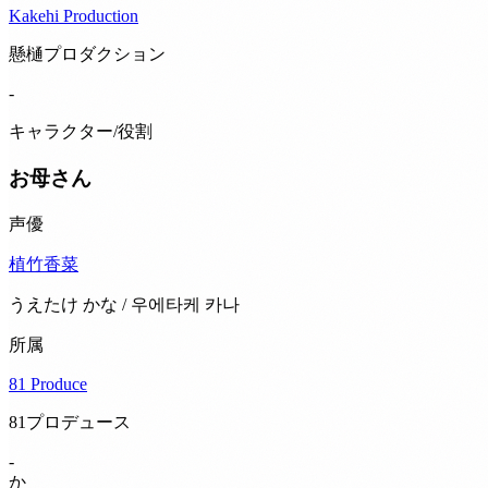
Kakehi Production
懸樋プロダクション
-
キャラクター/役割
お母さん
声優
植竹香菜
うえたけ かな / 우에타케 카나
所属
81 Produce
81プロデュース
-
か