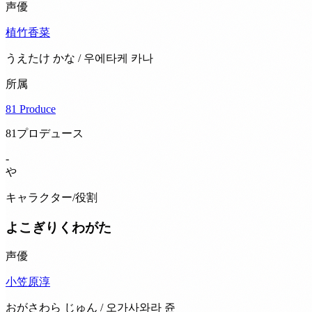
声優
植竹香菜
うえたけ かな / 우에타케 카나
所属
81 Produce
81プロデュース
-
や
キャラクター/役割
よこぎりくわがた
声優
小笠原淳
おがさわら じゅん / 오가사와라 쥰