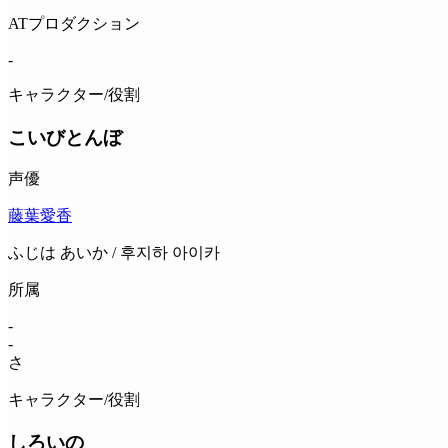
ATプロダクション
-
キャラクター/役割
こいびとんぼ
声優
藤葉愛香
ふじは あいか / 후지하 아이카
所属
-
-
さ
キャラクター/役割
しろいの