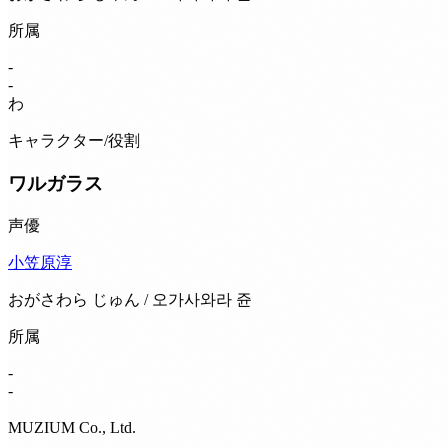
所属
-
-
わ
キャラクター/役割
ワルガラス
声優
小笠原淳
おがさわら じゅん / 오가사와라 쥰
所属
-
-
MUZIUM Co., Ltd.