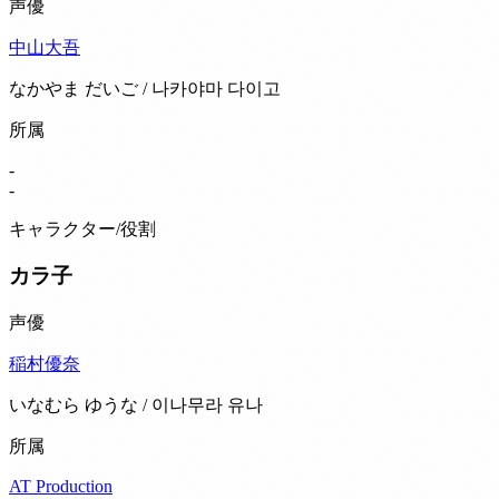
声優
中山大吾
なかやま だいご / 나카야마 다이고
所属
-
-
キャラクター/役割
カラ子
声優
稲村優奈
いなむら ゆうな / 이나무라 유나
所属
AT Production