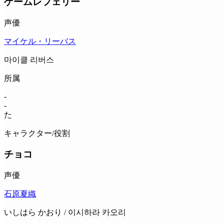
ゲームレフェリー
声優
マイケル・リーバス
마이클 리버스
所属
-
-
た
キャラクター/役割
チョコ
声優
石原夏織
いしはら かおり / 이시하라 카오리