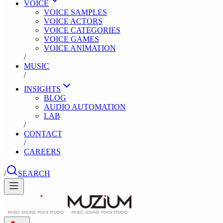
VOICE
VOICE SAMPLES
VOICE ACTORS
VOICE CATEGORIES
VOICE GAMES
VOICE ANIMATION
/
MUSIC
/
INSIGHTS
BLOG
AUDIO AUTOMATION
LAB
/
CONTACT
/
CAREERS
/
SEARCH