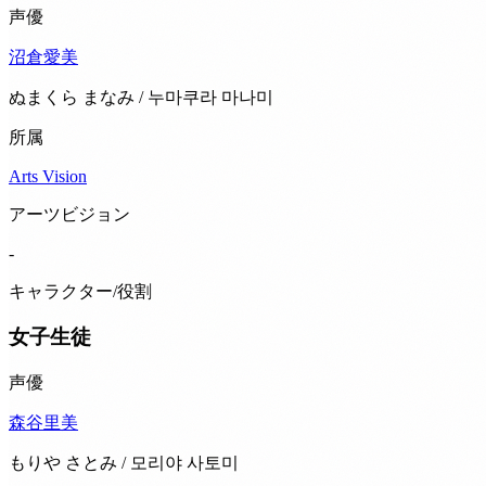
声優
沼倉愛美
ぬまくら まなみ / 누마쿠라 마나미
所属
Arts Vision
アーツビジョン
-
キャラクター/役割
女子生徒
声優
森谷里美
もりや さとみ / 모리야 사토미