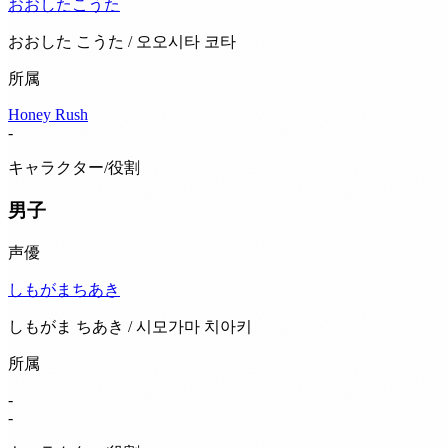
おおしたこうた
おおした こうた / 오오시타 코타
所属
Honey Rush
-
キャラクター/役割
男子
声優
しもがまちあき
しもがま ちあき / 시모가마 치아키
所属
-
-