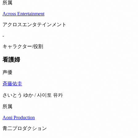
所属
Across Entertainment
アクロスエンタテインメント
-
キャラクター/役割
看護婦
声優
斉藤佑圭
さいとう ゆか / 사이토 유카
所属
Aoni Production
青二プロダクション