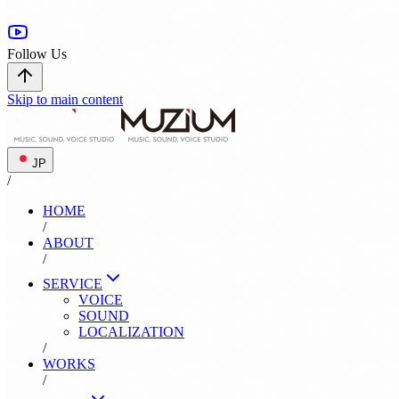
Follow Us
Skip to main content
JP
/
HOME
/
ABOUT
/
SERVICE
VOICE
SOUND
LOCALIZATION
/
WORKS
/