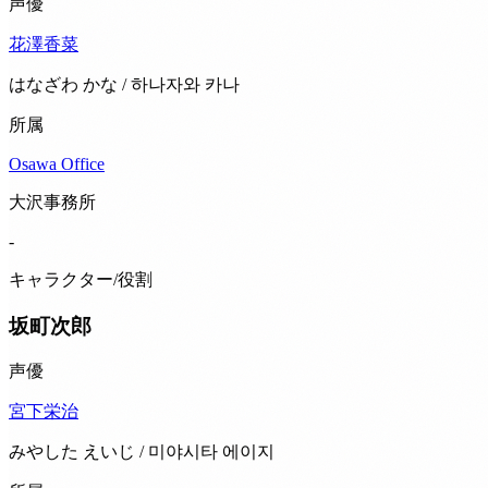
声優
花澤香菜
はなざわ かな / 하나자와 카나
所属
Osawa Office
大沢事務所
-
キャラクター/役割
坂町次郎
声優
宮下栄治
みやした えいじ / 미야시타 에이지