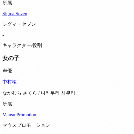
所属
Sigma Seven
シグマ・セブン
-
キャラクター/役割
女の子
声優
中村桜
なかむら さくら / 나카무라 사쿠라
所属
Mausu Promotion
マウスプロモーション