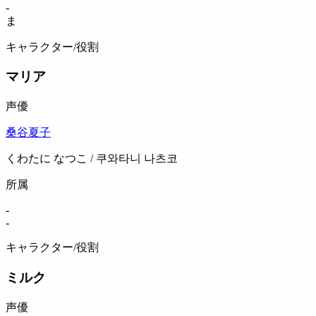
-
ま
キャラクター/役割
マリア
声優
桑谷夏子
くわたに なつこ / 쿠와타니 나츠코
所属
-
-
キャラクター/役割
ミルク
声優