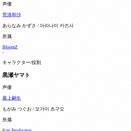
声優
荒浪和沙
あらなみ かずさ / 아라나미 카즈사
所属
BloomZ
-
キャラクター/役割
黒瀬ヤマト
声優
最上嗣生
もがみ つぐお / 모가미 츠구오
所属
Ken Production