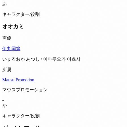
あ
キャラクター/役割
オオカミ
声優
伊丸岡篤
いまるおか あつし / 이마루오카 아츠시
所属
Mausu Promotion
マウスプロモーション
-
か
キャラクター/役割