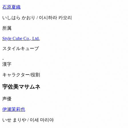
石原夏織
いしはら かおり / 이시하라 카오리
所属
Style Cube Co., Ltd.
スタイルキューブ
-
漢字
キャラクター/役割
宇佐美マサムネ
声優
伊瀬茉莉也
いせ まりや / 이세 마리야