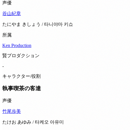
声優
谷山紀章
たにやま きしょう / 타니야마 키쇼
所属
Ken Production
賢プロダクション
-
キャラクター/役割
執事喫茶の客達
声優
竹尾歩美
たけお あゆみ / 타케오 아유미