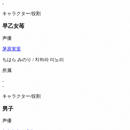
-
キャラクター/役割
早乙女苺
声優
茅原実里
ちはら みのり / 치하라 미노리
所属
-
-
キャラクター/役割
男子
声優