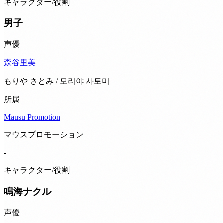
キャラクター/役割
男子
声優
森谷里美
もりや さとみ / 모리야 사토미
所属
Mausu Promotion
マウスプロモーション
-
キャラクター/役割
鳴海ナクル
声優