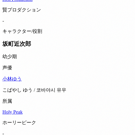
賢プロダクション
-
キャラクター/役割
坂町近次郎
幼少期
声優
小林ゆう
こばやし ゆう / 코바야시 유우
所属
Holy Peak
ホーリーピーク
-