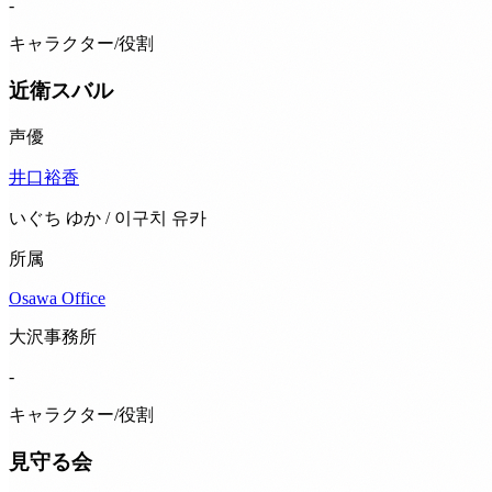
-
キャラクター/役割
近衛スバル
声優
井口裕香
いぐち ゆか / 이구치 유카
所属
Osawa Office
大沢事務所
-
キャラクター/役割
見守る会