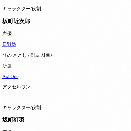
キャラクター/役割
坂町近次郎
声優
日野聡
ひの さとし / 히노 사토시
所属
Axl One
アクセルワン
-
キャラクター/役割
坂町紅羽