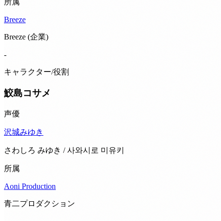
所属
Breeze
Breeze (企業)
-
キャラクター/役割
鮫島コサメ
声優
沢城みゆき
さわしろ みゆき / 사와시로 미유키
所属
Aoni Production
青二プロダクション