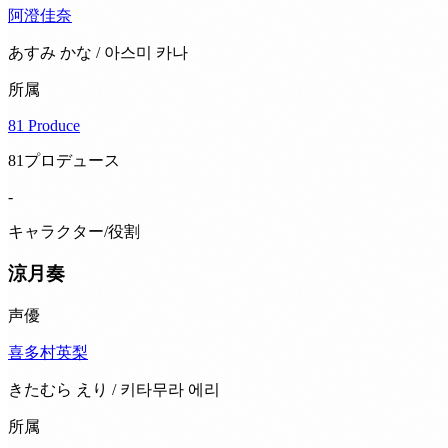
阿澄佳奈
あすみ かな / 아스미 카나
所属
81 Produce
81プロデュース
-
キャラクター/役割
涼月奏
声優
喜多村英梨
きたむら えり / 키타무라 에리
所属