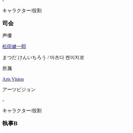
-
キャラクター/役割
司会
声優
松田健一郎
まつだ けんいちろう / 마츠다 켄이치로
所属
Arts Vision
アーツビジョン
-
キャラクター/役割
執事B