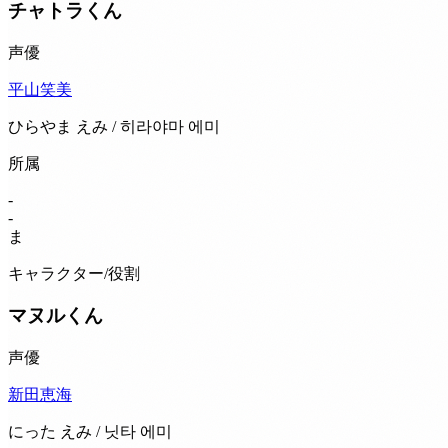
チャトラくん
声優
平山笑美
ひらやま えみ / 히라야마 에미
所属
-
-
ま
キャラクター/役割
マヌルくん
声優
新田恵海
にった えみ / 닛타 에미