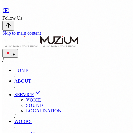
Follow Us
Skip to main content
JP
/
HOME
/
ABOUT
/
SERVICE
VOICE
SOUND
LOCALIZATION
/
WORKS
/