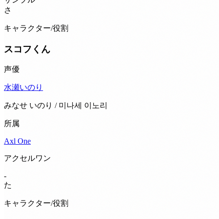
さ
キャラクター/役割
スコフくん
声優
水瀬いのり
みなせ いのり / 미나세 이노리
所属
Axl One
アクセルワン
-
た
キャラクター/役割