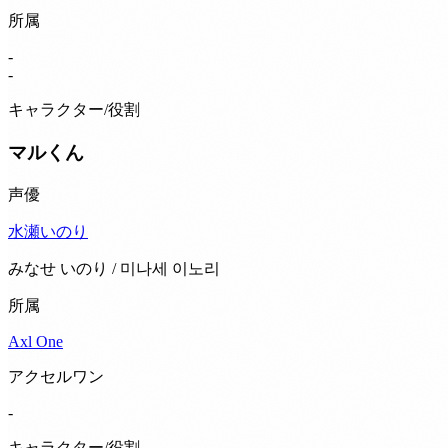
所属
-
-
キャラクター/役割
マルくん
声優
水瀬いのり
みなせ いのり / 미나세 이노리
所属
Axl One
アクセルワン
-
キャラクター/役割