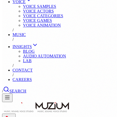
VOICE
VOICE SAMPLES
VOICE ACTORS
VOICE CATEGORIES
VOICE GAMES
VOICE ANIMATION
/
MUSIC
/
INSIGHTS
BLOG
AUDIO AUTOMATION
LAB
/
CONTACT
/
CAREERS
/
SEARCH