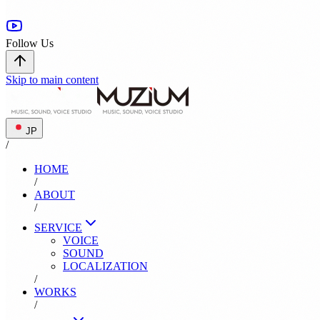
Follow Us
Skip to main content
JP
/
HOME
/
ABOUT
/
SERVICE
VOICE
SOUND
LOCALIZATION
/
WORKS
/