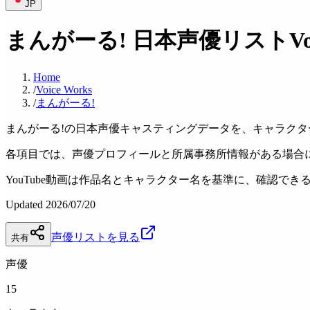
JP
まんがーる! 日本声優リスト
Vo
Home
/
Voice Works
/
まんがーる!
まんがーる!の日本声優キャスティングデータを、キャラクター/
各項目では、声優プロフィールと所属事務所情報がある場合
YouTube動画は作品名とキャラクター名を基準に、確認
Updated 2026/07/20
声優リストを見る
共有
声優
15