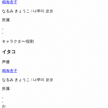
鳴海杏子
なるみ きょうこ / 나루미 쿄코
所属
-
-
キャラクター/役割
イタコ
声優
鳴海杏子
なるみ きょうこ / 나루미 쿄코
所属
-
-
か