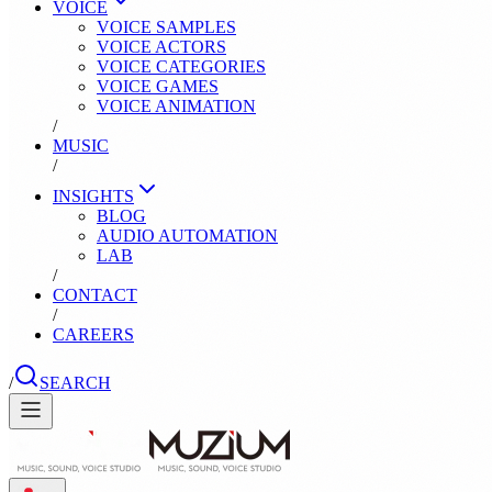
VOICE
VOICE SAMPLES
VOICE ACTORS
VOICE CATEGORIES
VOICE GAMES
VOICE ANIMATION
/
MUSIC
/
INSIGHTS
BLOG
AUDIO AUTOMATION
LAB
/
CONTACT
/
CAREERS
/
SEARCH