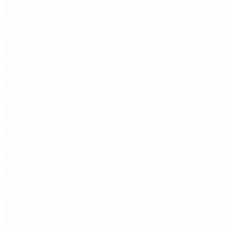
Dialogue
이거 실화냐? 진짜 대박인데!
No way! That's insane!
Dialogue
미안. 너무 무서워하길래.
Sorry. You looked so scared.
Ingame
치명타!
Critical Hit!
System
남은 시간
Time Remaining
Dialogue