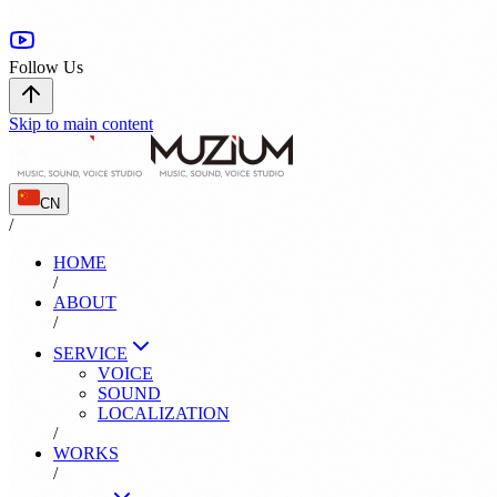
Follow Us
Skip to main content
CN
/
HOME
/
ABOUT
/
SERVICE
VOICE
SOUND
LOCALIZATION
/
WORKS
/