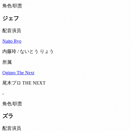
角色/职责
ジェフ
配音演员
Naito Ryo
内藤玲 / ないとう りょう
所属
Ogipro The Next
尾木プロ THE NEXT
-
角色/职责
ズラ
配音演员