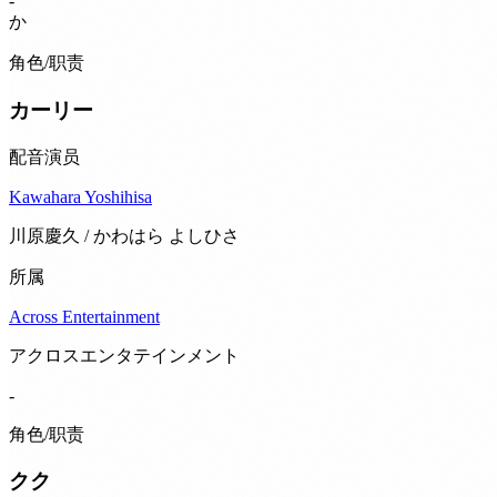
-
か
角色/职责
カーリー
配音演员
Kawahara Yoshihisa
川原慶久 / かわはら よしひさ
所属
Across Entertainment
アクロスエンタテインメント
-
角色/职责
クク