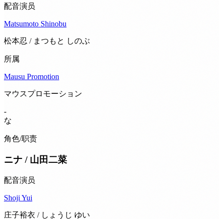
配音演员
Matsumoto Shinobu
松本忍 / まつもと しのぶ
所属
Mausu Promotion
マウスプロモーション
-
な
角色/职责
ニナ / 山田二菜
配音演员
Shoji Yui
庄子裕衣 / しょうじ ゆい