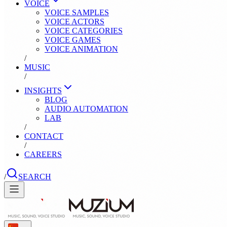
VOICE
VOICE SAMPLES
VOICE ACTORS
VOICE CATEGORIES
VOICE GAMES
VOICE ANIMATION
/
MUSIC
/
INSIGHTS
BLOG
AUDIO AUTOMATION
LAB
/
CONTACT
/
CAREERS
/
SEARCH