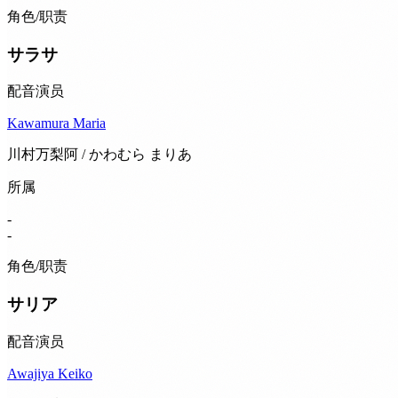
角色/职责
サラサ
配音演员
Kawamura Maria
川村万梨阿 / かわむら まりあ
所属
-
-
角色/职责
サリア
配音演员
Awajiya Keiko