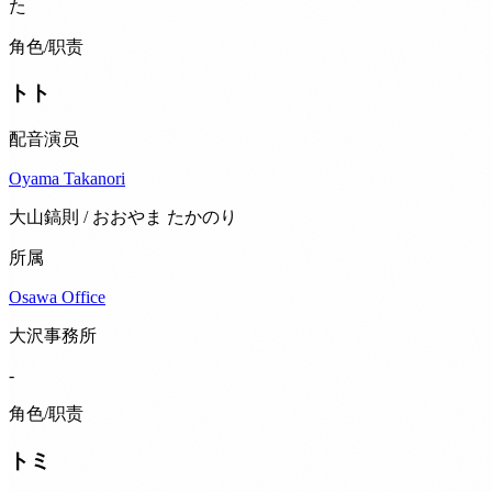
た
角色/职责
トト
配音演员
Oyama Takanori
大山鎬則 / おおやま たかのり
所属
Osawa Office
大沢事務所
-
角色/职责
トミ