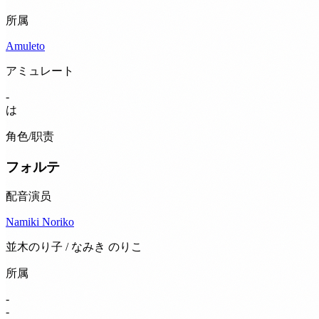
所属
Amuleto
アミュレート
-
は
角色/职责
フォルテ
配音演员
Namiki Noriko
並木のり子 / なみき のりこ
所属
-
-