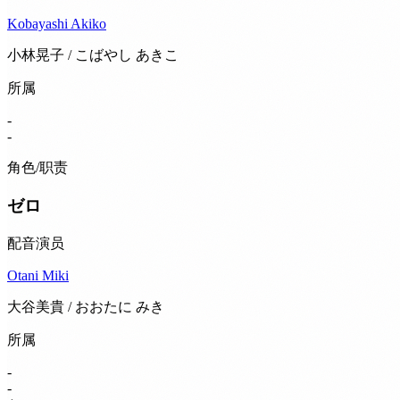
Kobayashi Akiko
小林晃子 / こばやし あきこ
所属
-
-
角色/职责
ゼロ
配音演员
Otani Miki
大谷美貴 / おおたに みき
所属
-
-