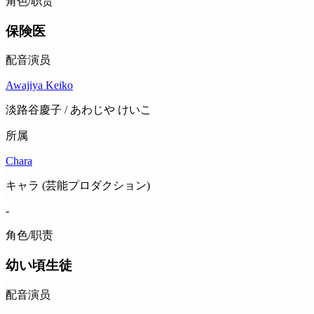
角色/职责
保険医
配音演员
Awajiya Keiko
淡路谷慶子 / あわじや けいこ
所属
Chara
キャラ (芸能プロダクション)
-
角色/职责
幼い頃生徒
配音演员