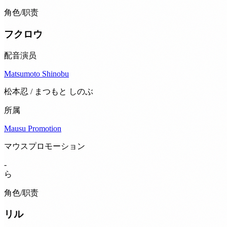
角色/职责
フクロウ
配音演员
Matsumoto Shinobu
松本忍 / まつもと しのぶ
所属
Mausu Promotion
マウスプロモーション
-
ら
角色/职责
リル