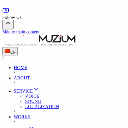
Follow Us
Skip to main content
CN
/
HOME
/
ABOUT
/
SERVICE
VOICE
SOUND
LOCALIZATION
/
WORKS
/