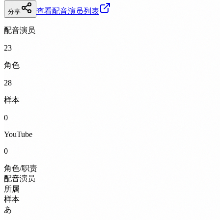
查看配音演员列表
分享
配音演员
23
角色
28
样本
0
YouTube
0
角色/职责
配音演员
所属
样本
あ