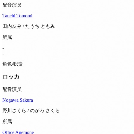
配音演员
Tauchi Tomomi
田内友み / たうち ともみ
所属
-
-
角色/职责
ロッカ
配音演员
Nogawa Sakura
野川さくら / のがわ さくら
所属
Office Anemone