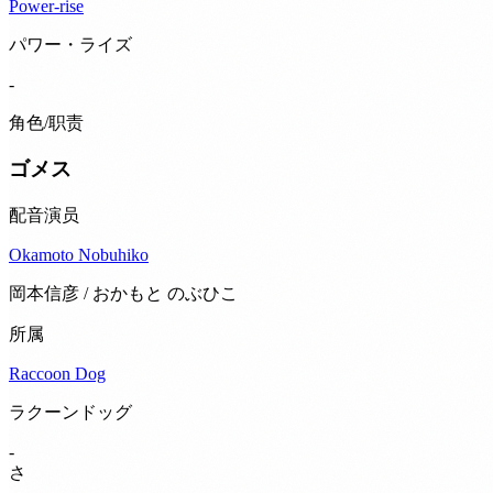
Power-rise
パワー・ライズ
-
角色/职责
ゴメス
配音演员
Okamoto Nobuhiko
岡本信彦 / おかもと のぶひこ
所属
Raccoon Dog
ラクーンドッグ
-
さ