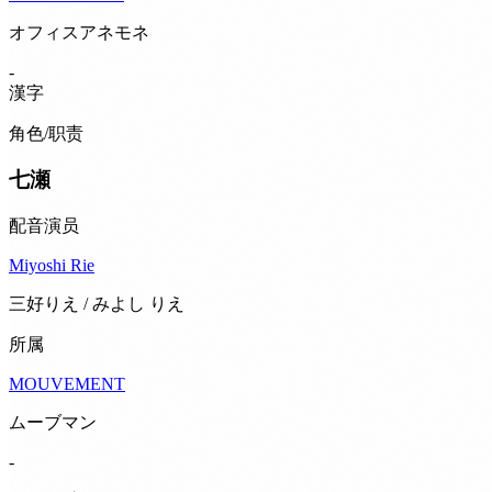
オフィスアネモネ
-
漢字
角色/职责
七瀬
配音演员
Miyoshi Rie
三好りえ / みよし りえ
所属
MOUVEMENT
ムーブマン
-