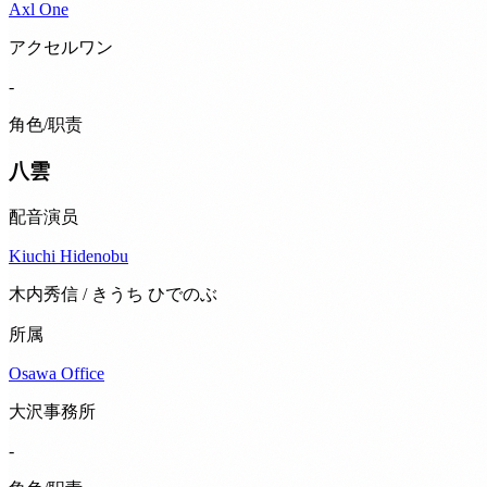
Axl One
アクセルワン
-
角色/职责
八雲
配音演员
Kiuchi Hidenobu
木内秀信 / きうち ひでのぶ
所属
Osawa Office
大沢事務所
-