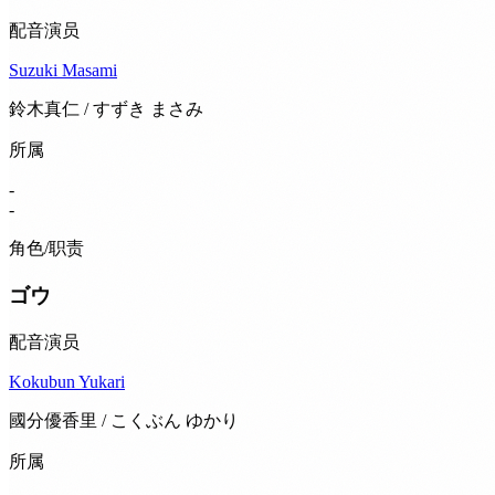
配音演员
Suzuki Masami
鈴木真仁 / すずき まさみ
所属
-
-
角色/职责
ゴウ
配音演员
Kokubun Yukari
國分優香里 / こくぶん ゆかり
所属