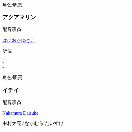
角色/职责
アクアマリン
配音演员
はにおかゆきこ
所属
-
-
角色/职责
イチイ
配音演员
Nakamura Daisuke
中村太亮 / なかむら だいすけ