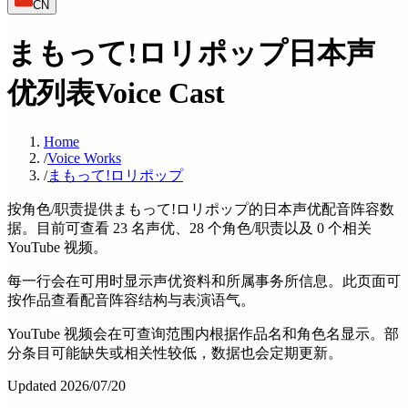
CN
まもって!ロリポップ日本声
优列表
Voice Cast
Home
/
Voice Works
/
まもって!ロリポップ
按角色/职责提供まもって!ロリポップ的日本声优配音阵容数
据。目前可查看 23 名声优、28 个角色/职责以及 0 个相关
YouTube 视频。
每一行会在可用时显示声优资料和所属事务所信息。此页面可
按作品查看配音阵容结构与表演语气。
YouTube 视频会在可查询范围内根据作品名和角色名显示。部
分条目可能缺失或相关性较低，数据也会定期更新。
Updated 2026/07/20