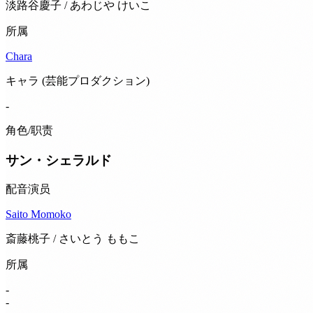
淡路谷慶子 / あわじや けいこ
所属
Chara
キャラ (芸能プロダクション)
-
角色/职责
サン・シェラルド
配音演员
Saito Momoko
斎藤桃子 / さいとう ももこ
所属
-
-