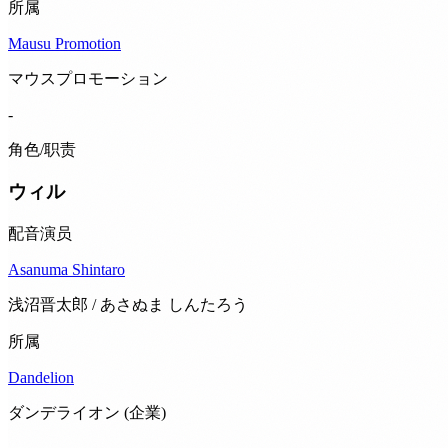
所属
Mausu Promotion
マウスプロモーション
-
角色/职责
ウィル
配音演员
Asanuma Shintaro
浅沼晋太郎 / あさぬま しんたろう
所属
Dandelion
ダンデライオン (企業)