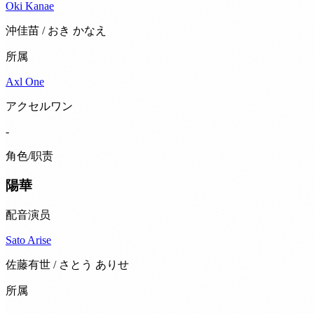
Oki Kanae
沖佳苗 / おき かなえ
所属
Axl One
アクセルワン
-
角色/职责
陽華
配音演员
Sato Arise
佐藤有世 / さとう ありせ
所属