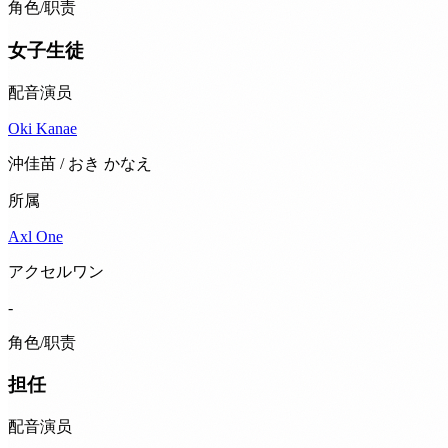
角色/职责
女子生徒
配音演员
Oki Kanae
沖佳苗 / おき かなえ
所属
Axl One
アクセルワン
-
角色/职责
担任
配音演员