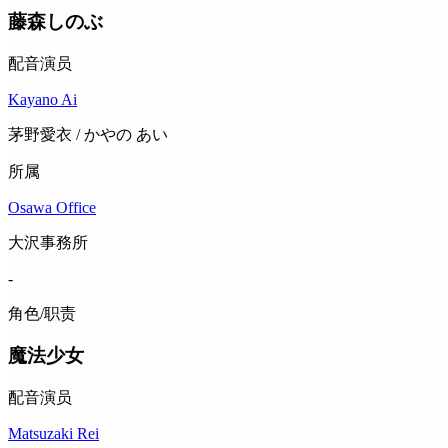
藤森しのぶ
配音演员
Kayano Ai
茅野愛衣 / かやの あい
所属
Osawa Office
大沢事務所
-
角色/职责
魔法少女
配音演员
Matsuzaki Rei