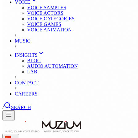
VOICE
VOICE SAMPLES
VOICE ACTORS
VOICE CATEGORIES
VOICE GAMES
VOICE ANIMATION
/
MUSIC
/
INSIGHTS
BLOG
AUDIO AUTOMATION
LAB
/
CONTACT
/
CAREERS
/
SEARCH