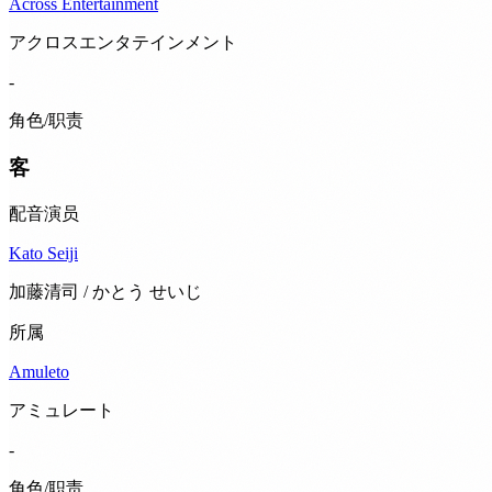
Across Entertainment
アクロスエンタテインメント
-
角色/职责
客
配音演员
Kato Seiji
加藤清司 / かとう せいじ
所属
Amuleto
アミュレート
-
角色/职责