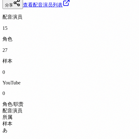
查看配音演员列表
分享
配音演员
15
角色
27
样本
0
YouTube
0
角色/职责
配音演员
所属
样本
あ