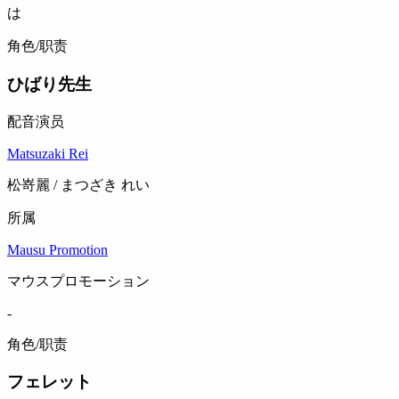
は
角色/职责
ひばり先生
配音演员
Matsuzaki Rei
松嵜麗 / まつざき れい
所属
Mausu Promotion
マウスプロモーション
-
角色/职责
フェレット