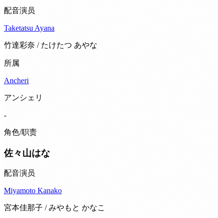
配音演员
Taketatsu Ayana
竹達彩奈 / たけたつ あやな
所属
Ancheri
アンシェリ
-
角色/职责
佐々山はな
配音演员
Miyamoto Kanako
宮本佳那子 / みやもと かなこ