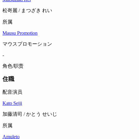
松嵜麗 / まつざき れい
所属
Mausu Promotion
マウスプロモーション
-
角色/职责
住職
配音演员
Kato Seiji
加藤清司 / かとう せいじ
所属
Amuleto