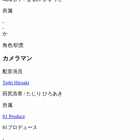
所属
-
-
か
角色/职责
カメラマン
配音演员
Tajiri Hiroaki
田尻浩章 / たじり ひろあき
所属
81 Produce
81プロデュース
-