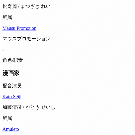
松嵜麗 / まつざき れい
所属
Mausu Promotion
マウスプロモーション
-
角色/职责
漫画家
配音演员
Kato Seiji
加藤清司 / かとう せいじ
所属
Amuleto