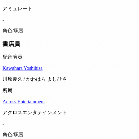
アミュレート
-
角色/职责
書店員
配音演员
Kawahara Yoshihisa
川原慶久 / かわはら よしひさ
所属
Across Entertainment
アクロスエンタテインメント
-
角色/职责