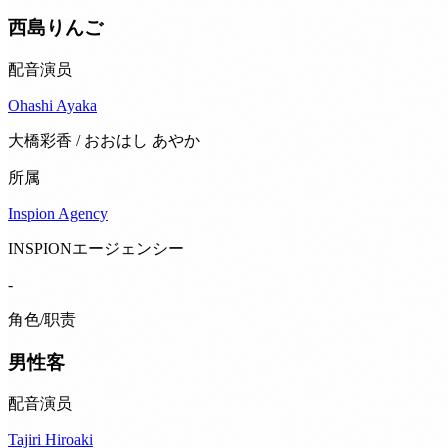
西島りんご
配音演员
Ohashi Ayaka
大橋彩香 / おおはし あやか
所属
Inspion Agency
INSPIONエージェンシー
-
角色/职责
男性客
配音演员
Tajiri Hiroaki