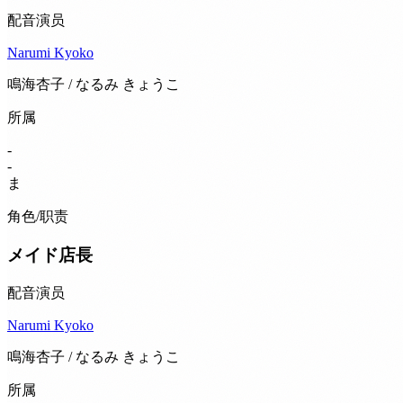
配音演员
Narumi Kyoko
鳴海杏子 / なるみ きょうこ
所属
-
-
ま
角色/职责
メイド店長
配音演员
Narumi Kyoko
鳴海杏子 / なるみ きょうこ
所属