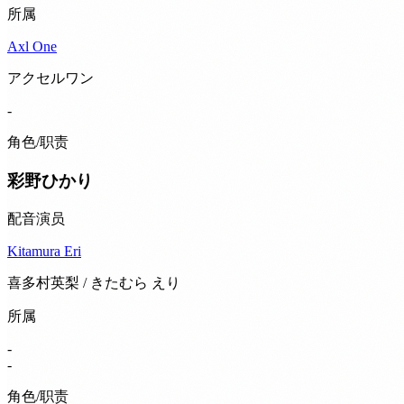
所属
Axl One
アクセルワン
-
角色/职责
彩野ひかり
配音演员
Kitamura Eri
喜多村英梨 / きたむら えり
所属
-
-
角色/职责