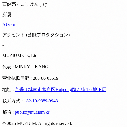
西健亮 / にし けんすけ
所属
Aksent
アクセント (芸能プロダクション)
-
MUZIUM Co., Ltd.
代表 : MINKYU KANG
营业执照号码 : 288-86-03519
地址
:
京畿道城南市盆唐区Buljeong路71街4-6 地下层
联系方式
:
+82-10-9889-9943
邮箱
:
public@muzium.kr
©
2026
MUZIUM. All rights reserved.