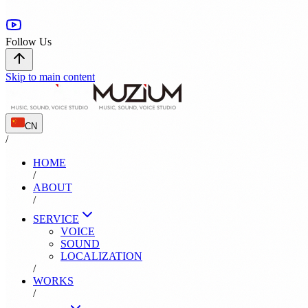
Follow Us
Skip to main content
CN
/
HOME
/
ABOUT
/
SERVICE
VOICE
SOUND
LOCALIZATION
/
WORKS
/