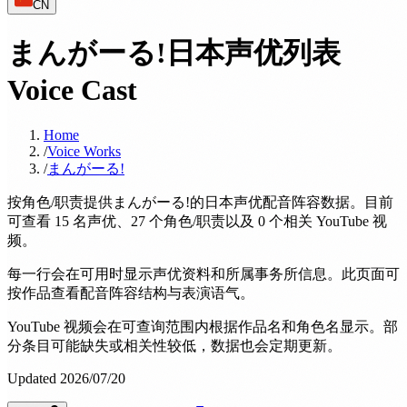
CN
まんがーる!日本声优列表
Voice Cast
Home
/
Voice Works
/
まんがーる!
按角色/职责提供まんがーる!的日本声优配音阵容数据。目前
可查看 15 名声优、27 个角色/职责以及 0 个相关 YouTube 视
频。
每一行会在可用时显示声优资料和所属事务所信息。此页面可
按作品查看配音阵容结构与表演语气。
YouTube 视频会在可查询范围内根据作品名和角色名显示。部
分条目可能缺失或相关性较低，数据也会定期更新。
Updated 2026/07/20