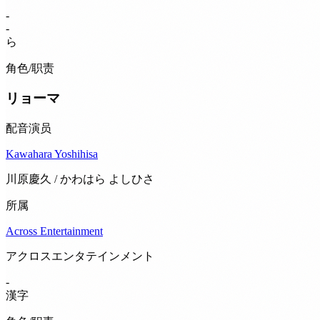
-
-
ら
角色/职责
リョーマ
配音演员
Kawahara Yoshihisa
川原慶久 / かわはら よしひさ
所属
Across Entertainment
アクロスエンタテインメント
-
漢字