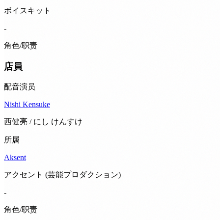
ボイスキット
-
角色/职责
店員
配音演员
Nishi Kensuke
西健亮 / にし けんすけ
所属
Aksent
アクセント (芸能プロダクション)
-
角色/职责