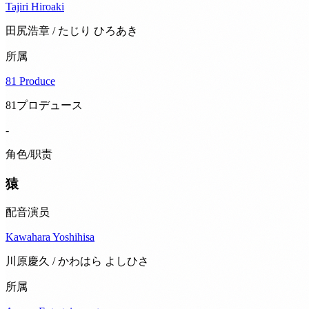
Tajiri Hiroaki
田尻浩章 / たじり ひろあき
所属
81 Produce
81プロデュース
-
角色/职责
猿
配音演员
Kawahara Yoshihisa
川原慶久 / かわはら よしひさ
所属