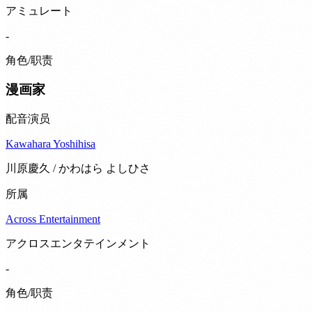
アミュレート
-
角色/职责
漫画家
配音演员
Kawahara Yoshihisa
川原慶久 / かわはら よしひさ
所属
Across Entertainment
アクロスエンタテインメント
-
角色/职责