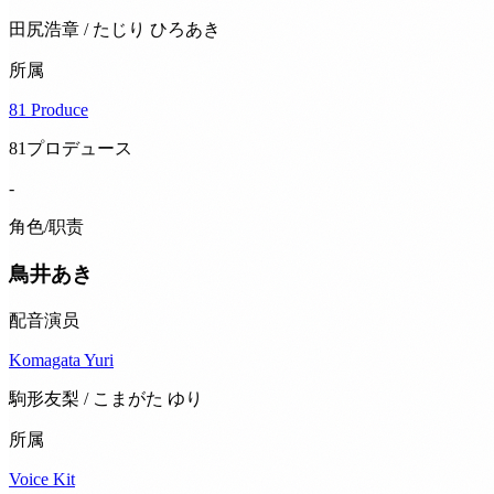
田尻浩章 / たじり ひろあき
所属
81 Produce
81プロデュース
-
角色/职责
鳥井あき
配音演员
Komagata Yuri
駒形友梨 / こまがた ゆり
所属
Voice Kit