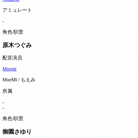
アミュレート
-
角色/职责
原木つぐみ
配音演员
Moemi
MoeMi / もえみ
所属
-
-
角色/职责
御園さゆり