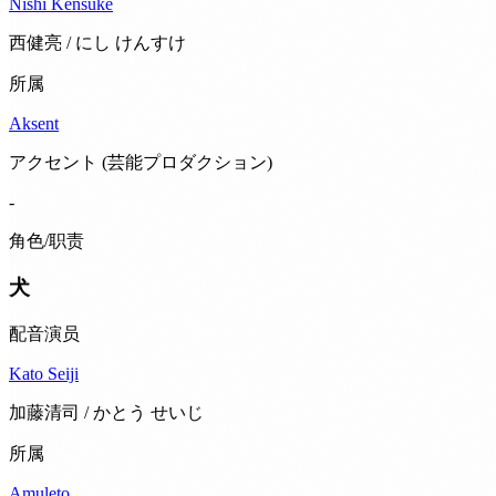
Nishi Kensuke
西健亮 / にし けんすけ
所属
Aksent
アクセント (芸能プロダクション)
-
角色/职责
犬
配音演员
Kato Seiji
加藤清司 / かとう せいじ
所属
Amuleto