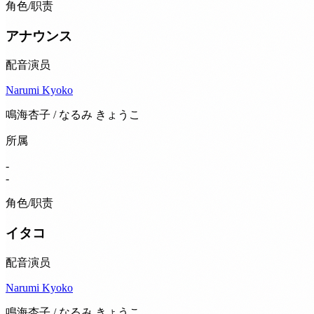
角色/职责
アナウンス
配音演员
Narumi Kyoko
鳴海杏子 / なるみ きょうこ
所属
-
-
角色/职责
イタコ
配音演员
Narumi Kyoko
鳴海杏子 / なるみ きょうこ