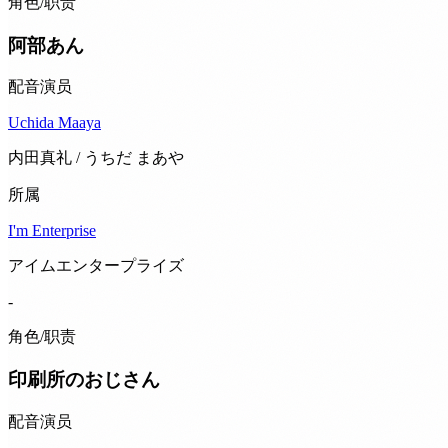
角色/职责
阿部あん
配音演员
Uchida Maaya
内田真礼 / うちだ まあや
所属
I'm Enterprise
アイムエンタープライズ
-
角色/职责
印刷所のおじさん
配音演员