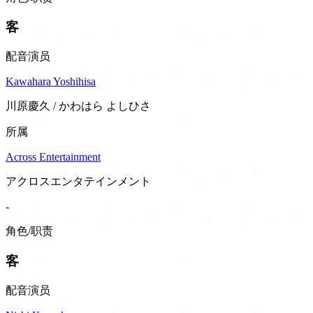
客
配音演员
Kawahara Yoshihisa
川原慶久 / かわはら よしひさ
所属
Across Entertainment
アクロスエンタテインメント
-
角色/职责
客
配音演员