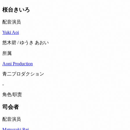
桜台きいろ
配音演员
Yuki Aoi
悠木碧 / ゆうき あおい
所属
Aoni Production
青二プロダクション
-
角色/职责
司会者
配音演员
Matsuzaki Rei