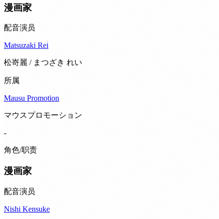
漫画家
配音演员
Matsuzaki Rei
松嵜麗 / まつざき れい
所属
Mausu Promotion
マウスプロモーション
-
角色/职责
漫画家
配音演员
Nishi Kensuke