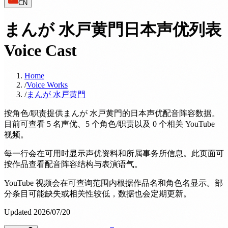
CN
まんが 水戸黄門日本声优列表
Voice Cast
Home
/
Voice Works
/
まんが 水戸黄門
按角色/职责提供まんが 水戸黄門的日本声优配音阵容数据。
目前可查看 5 名声优、5 个角色/职责以及 0 个相关 YouTube
视频。
每一行会在可用时显示声优资料和所属事务所信息。此页面可
按作品查看配音阵容结构与表演语气。
YouTube 视频会在可查询范围内根据作品名和角色名显示。部
分条目可能缺失或相关性较低，数据也会定期更新。
Updated 2026/07/20