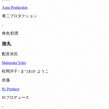
Aoni Production
青二プロダクション
-
角色/职责
捨丸
配音演员
Matsuoka Yoko
松岡洋子 / まつおか ようこ
所属
81 Produce
81プロデュース
-