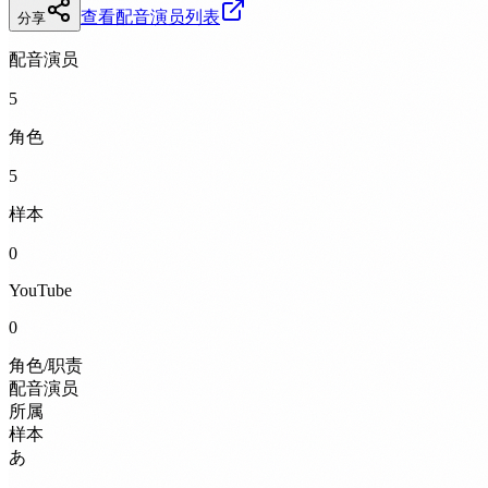
查看配音演员列表
分享
配音演员
5
角色
5
样本
0
YouTube
0
角色/职责
配音演员
所属
样本
あ