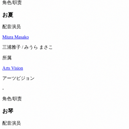
角色/职责
お夏
配音演员
Miura Masako
三浦雅子 / みうら まさこ
所属
Arts Vision
アーツビジョン
-
角色/职责
お琴
配音演员