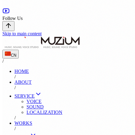
Follow Us
Skip to main content
CN
/
HOME
/
ABOUT
/
SERVICE
VOICE
SOUND
LOCALIZATION
/
WORKS
/