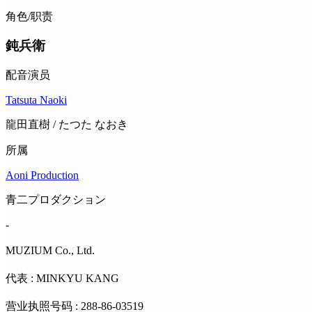
角色/职责
鈍兵衛
配音演员
Tatsuta Naoki
龍田直樹 / たつた なおき
所属
Aoni Production
青二プロダクション
-
MUZIUM Co., Ltd.
代表 : MINKYU KANG
营业执照号码 : 288-86-03519