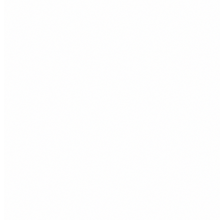
Dialogue
이거 실화냐? 진짜 대박인데!
No way! That's insane!
Dialogue
미안. 너무 무서워하길래.
Sorry. You looked so scared.
Ingame
치명타!
Critical Hit!
System
남은 시간
Time Remaining
Dialogue