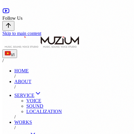
Follow Us
Skip to main content
VI
/
HOME
/
ABOUT
/
SERVICE
VOICE
SOUND
LOCALIZATION
/
WORKS
/