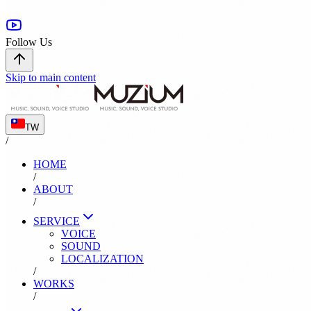
Follow Us
Skip to main content
TW
/
HOME
/
ABOUT
/
SERVICE
VOICE
SOUND
LOCALIZATION
/
WORKS
/