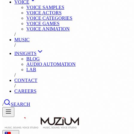
VOICE
VOICE SAMPLES
VOICE ACTORS
VOICE CATEGORIES
VOICE GAMES
VOICE ANIMATION
/
MUSIC
/
INSIGHTS
BLOG
AUDIO AUTOMATION
LAB
/
CONTACT
/
CAREERS
/
SEARCH